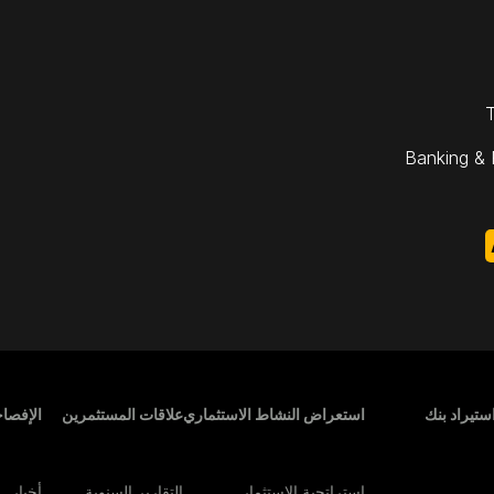
T
Banking & 
Footer M
ستيراد بنك
استعراض النشاط الاستثماري
علاقات المستثمرين
الإفصا
استراتجية الاستثمار
التقارير السنوية
أخبار