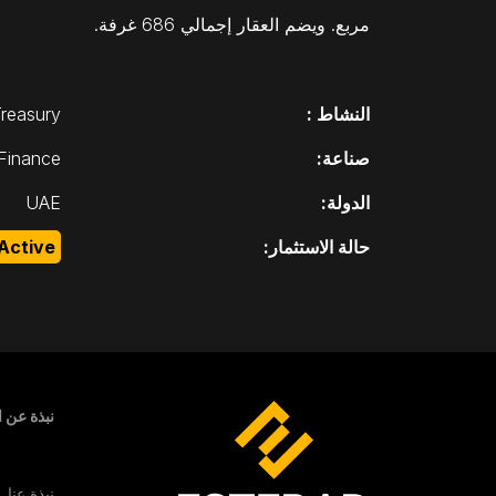
مربع. ويضم العقار إجمالي 686 غرفة.
النشاط :
reasury
صناعة:
Finance
الدولة:
UAE
حالة الاستثمار:
Active
enu
نبذة عن ا
نبذة عنا