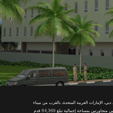
 الإمارات العربية المتحدة، بالقرب من ميناء
جبل علي، والمنطقة الحرة لجبل علي، ومطار آل مكتوم الدولي. يتكون من عقارين (2262 و2263) تم بناؤهما على قطعتين متجاورتين بمساحة إجمالية تبلغ 64,369 قدم