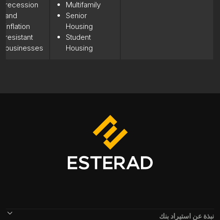
recession
Multifamily
and
Senior
inflation
Housing
resistant
Student
businesses
Housing
Footer Menu
نبذة عن استيراد بنك