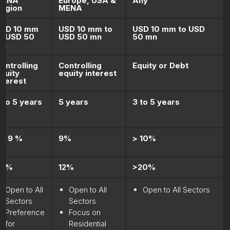
MENA
Europe, USA &
Any
egion
MENA
SD 10 mm
USD 10 mm to
USD 10 mm to USD
o USD 50
USD 50 mn
50 mn
mn
ontrolling
Controlling
Equity or Debt
quity
equity interest
nterest
 to 5 years
5 years
3 to 5 years
 - 9 %
9%
> 10%
20%
12%
>20%
Open to All
Open to All
Open to All Sectors
Sectors
Sectors
Preference
Focus on
for
Residential