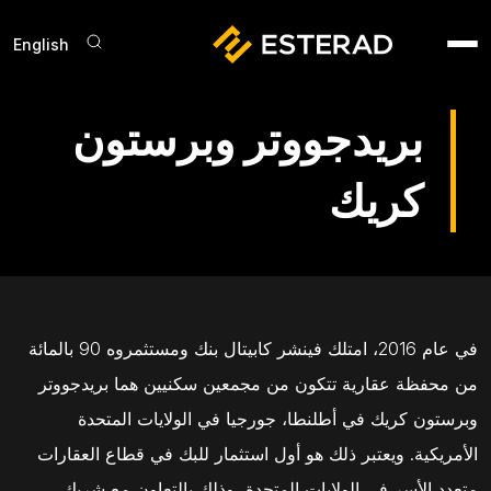
Skip to main conten
English
der Menu
بريدجووتر وبرستون
كريك
في عام 2016، امتلك فينشر كابيتال بنك ومستثمروه 90 بالمائة
من محفظة عقارية تتكون من مجمعين سكنيين هما بريدجووتر
وبرستون كريك في أطلنطا، جورجيا في الولايات المتحدة
الأمريكية. ويعتبر ذلك هو أول استثمار للبك في قطاع العقارات
متعدد الأسر في الولايات المتحدة، وذلك بالتعاون مع شريك