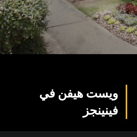
ويست هيفن في
فينينجز