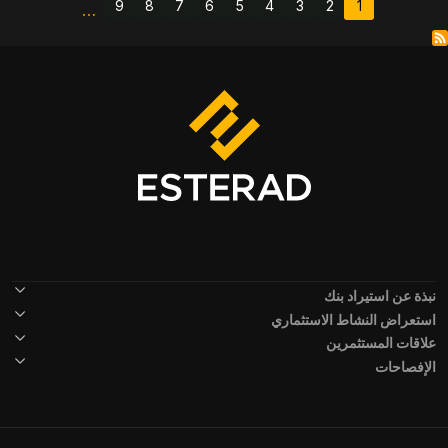
Paginatio
9
8
7
6
5
4
3
2
1
…
الصفحة
Current page
الصفحة
الصفحة
الصفحة
الصفحة
الصفحة
الصفحة
الصفحة
Footer Menu
نبذة عن استيراد بنك
استعراض النشاط الاستثماري
علاقات المستثمرين
الإفصاحات